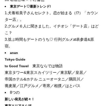
東京デート♡最新トレンド!
1.犬養裕美子さんセレクト。恋が始まる（!?）「カウン
ター店」。
2.グルメ６人に聞きました。イチオシ「デート店」はど
こ？
3.並ぶ時間もデートのうち♡ 行列グルメat表参道&原
宿。
anan
Tokyo Guide
東京ならでは物語
to Good Travel
東京タワー&東京スカイツリー／東京駅／皇居／
帝国ホテル&ホテル ニューオータニ／隅田川／
蕎麦屋／江戸グルメ／寄席／相撲／はとバス
8つの
新しい発見が続々！
東京エリアさんぽ。