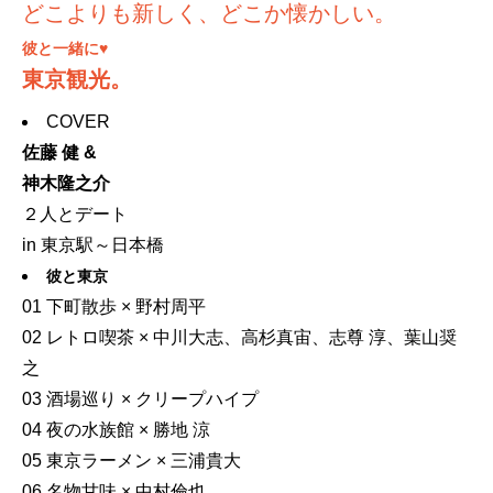
どこよりも新しく、どこか懐かしい。
彼と一緒に♥
東京観光。
COVER
佐藤 健 &
神木隆之介
２人とデート
in 東京駅～日本橋
彼と東京
01 下町散歩 × 野村周平
02 レトロ喫茶 × 中川大志、高杉真宙、志尊 淳、葉山奨
之
03 酒場巡り × クリープハイプ
04 夜の水族館 × 勝地 涼
05 東京ラーメン × 三浦貴大
06 名物甘味 × 中村倫也