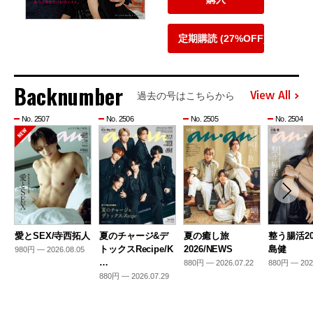
定期購読 (27%OFF)
Backnumber
View All
過去の号はこちらから
No. 2507
No. 2506
No. 2505
No. 2504
愛とSEX/寺西拓人
夏のチャージ&デ
夏の癒し旅
整う腸活20
トックスRecipe/K
2026/NEWS
島健
980円 — 2026.08.05
…
880円 — 2026.07.22
880円 — 202
880円 — 2026.07.29