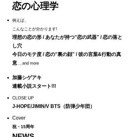
恋の心理学
例えば、
こんなことが分かります!
理想の恋の形 / あなたが持つ“恋の武器” / 恋の落と
し穴
今日のモテ度 / 恋の“裏の顔” / 彼の言葉&行動の真
意
…and more
加藤シゲアキ
連載小説スタート!!!
CLOSE UP
J-HOPE/JIMIN/V BTS（防弾少年団）
Cover
祝・15周年
NEWS