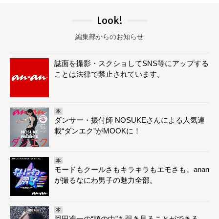
Look!
編集部からのお知らせ
誌面を撮影・スクショしてSNS等にアップする
ことは法律で禁止されています。
本
ダンサー・振付師 NOSUKEさんによる人気連
載“ダンエク”がMOOKに！
本
モードもクールさもキラキラもエモさも。anan
が撮るなにわ男子の魅力全部。
本
岡田准一の“頭の中”を覗き見ることができる