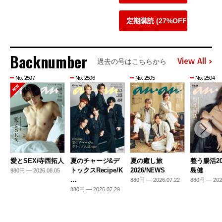
定期購読 (27%OFF)
Backnumber
View All
過去の号はこちらから
No. 2507
No. 2506
No. 2505
No. 2504
愛とSEX/寺西拓人
夏のチャージ&デ
夏の癒し旅
整う腸活20
トックスRecipe/K
2026/NEWS
島健
980円 — 2026.08.05
…
880円 — 2026.07.22
880円 — 202
880円 — 2026.07.29