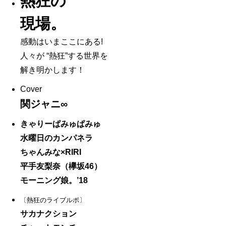
熱狂の
現場。
感動はいまここにある!
人々が “熱狂”する世界を
解き明かします！
Cover
関ジャニ∞
きゃりーぱみゅぱみゅ
水曜日のカンパネラ
ちゃんみな×RIRI
平手友梨奈（欅坂46）
モーニング娘。’18
〔熱狂のライブルポ〕
サカナクション