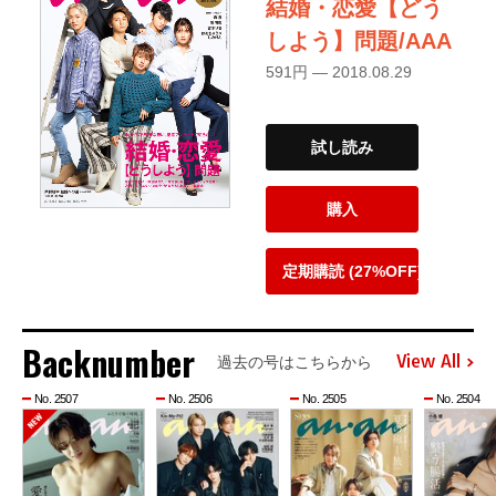
結婚・恋愛【どう
しよう】問題/AAA
591円 — 2018.08.29
試し読み
購入
定期購読 (27%OFF)
Backnumber
View All
過去の号はこちらから
No. 2507
No. 2506
No. 2505
No. 2504