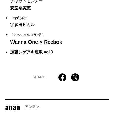
チャットモンチー
安室奈美恵
〔徹底分析〕
宇多田ヒカル
〔スペシャルコラボ! 〕
Wanna One × Reebok
加藤シゲアキ連載 vol.3
SHARE
anan
アンアン