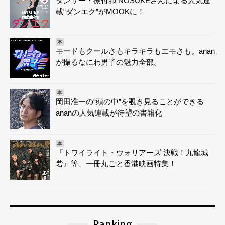
ダンサー・振付師 NOSUKEさんによる人気連
載“ダンエク”がMOOKに！
本
モードもクールさもキラキラもエモさも。anan
が撮るなにわ男子の魅力全部。
本
岡田准一の“頭の中”を覗き見ることができる
ananの人気連載が待望の書籍化
本
『トワイライト・ウォリアーズ 決戦！九龍城
砦』等、一冊丸ごと香港映画特集！
Ranking