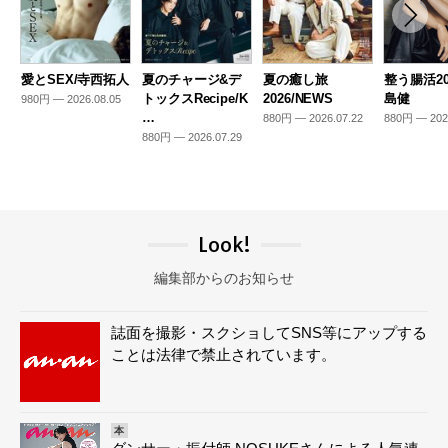
愛とSEX/寺西拓人
夏のチャージ&デ
夏の癒し旅
整う腸活20
トックスRecipe/K
2026/NEWS
島健
980円 — 2026.08.05
…
880円 — 2026.07.22
880円 — 202
880円 — 2026.07.29
Look!
編集部からのお知らせ
誌面を撮影・スクショしてSNS等にアップする
ことは法律で禁止されています。
本