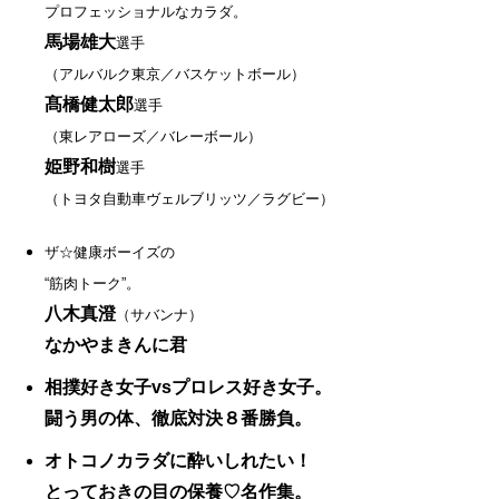
プロフェッショナルなカラダ。
馬場雄大
選手
（アルバルク東京／バスケットボール）
髙橋健太郎
選手
（東レアローズ／バレーボール）
姫野和樹
選手
（トヨタ自動車ヴェルブリッツ／ラグビー）
ザ☆健康ボーイズの
“筋肉トーク”。
八木真澄
（サバンナ）
なかやまきんに君
相撲好き女子vsプロレス好き女子。
闘う男の体、徹底対決８番勝負。
オトコノカラダに酔いしれたい！
とっておきの目の保養♡名作集。