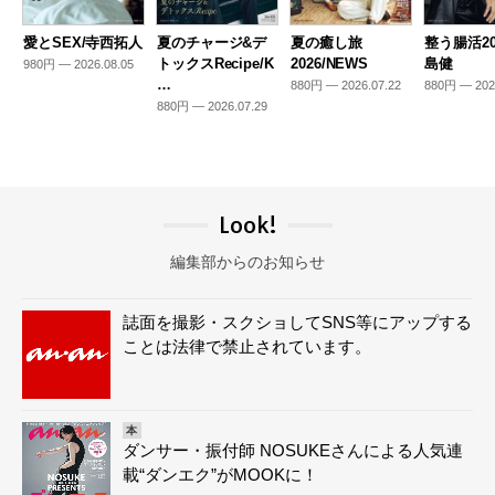
愛とSEX/寺西拓人
夏のチャージ&デ
夏の癒し旅
整う腸活20
トックスRecipe/K
2026/NEWS
島健
980円 — 2026.08.05
…
880円 — 2026.07.22
880円 — 202
880円 — 2026.07.29
Look!
編集部からのお知らせ
誌面を撮影・スクショしてSNS等にアップする
ことは法律で禁止されています。
本
ダンサー・振付師 NOSUKEさんによる人気連
載“ダンエク”がMOOKに！