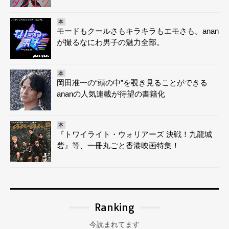
本
モードもクールさもキラキラもエモさも。anan
が撮るなにわ男子の魅力全部。
本
岡田准一の“頭の中”を覗き見ることができる
ananの人気連載が待望の書籍化
本
『トワイライト・ウォリアーズ 決戦！九龍城
砦』等、一冊丸ごと香港映画特集！
Ranking
今読まれてます