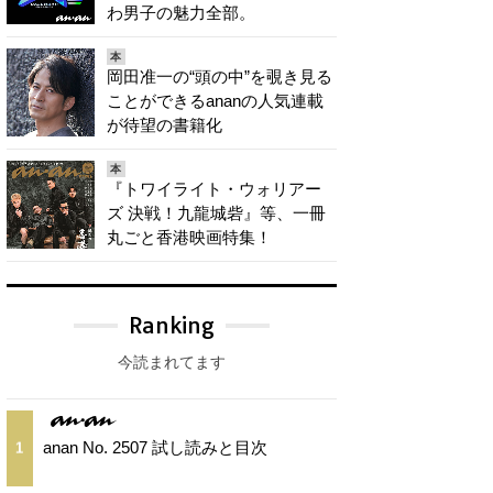
わ男子の魅力全部。
本
岡田准一の“頭の中”を覗き見る
ことができるananの人気連載
が待望の書籍化
本
『トワイライト・ウォリアー
ズ 決戦！九龍城砦』等、一冊
丸ごと香港映画特集！
Ranking
今読まれてます
anan No. 2507 試し読みと目次
1