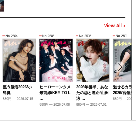
View All
No. 2504
No. 2503
No. 2502
No. 2501
整う腸活2026/小
ヒーローエンタメ
2026年後半、あな
魅せるカラ
島健
最前線/KEY TO L
たの恋と運命/山田
2026/宮舘涼
…
涼 …
880円 — 2026.07.15
880円 — 2026.
880円 — 2026.07.08
880円 — 2026.07.01