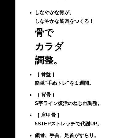
しなやかな骨が、
しなやかな筋肉をつくる！
骨で
カラダ
調整。
［ 骨盤 ］
簡単“手ぬトレ”を１週間。
［ 背骨 ］
S字ライン復活のねじれ調整。
［ 肩甲骨 ］
5STEPストレッチで代謝UP。
鎖骨、手首、足首がすらり。