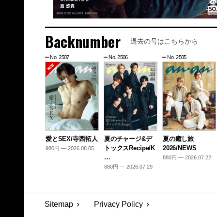
Backnumber
過去の号はこちらから
No. 2507
No. 2506
No. 2505
愛とSEX/寺西拓人
夏のチャージ&デ
夏の癒し旅
トックスRecipe/K
2026/NEWS
980円 — 2026.08.05
…
880円 — 2026.07.22
880円 — 2026.07.29
Sitemap
Privacy Policy