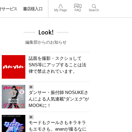
けサービス
書店様入口
My Page
FAQ
Search
Look!
編集部からのお知らせ
誌面を撮影・スクショして
SNS等にアップすることは法
律で禁止されています。
本
ダンサー・振付師 NOSUKEさ
んによる人気連載“ダンエク”が
MOOKに！
本
モードもクールさもキラキラ
もエモさも。ananが撮るなに