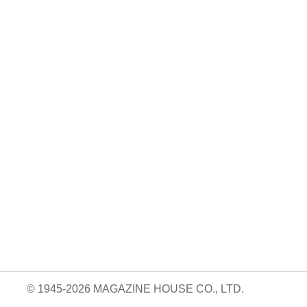
No. 2500
No. 2499
No. 2498
ダ
王道エンタメの矜
呼吸と体幹/渡辺翔
お金の教科書
太
持/SUPER EIGH
太
2026/Aぇ! group
…
…
06.24
880円 — 2026.06.10
980円 — 2026.06.17
980円 — 2026.06.03
© 1945-2026 MAGAZINE HOUSE CO., LTD.