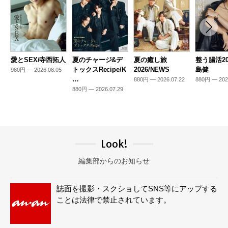
愛とSEX/寺西拓人
夏のチャージ&デ
夏の癒し旅
整う腸活20
トックスRecipe/K
2026/NEWS
島健
980円 — 2026.08.05
…
880円 — 2026.07.22
880円 — 202
880円 — 2026.07.29
Look!
編集部からのお知らせ
誌面を撮影・スクショしてSNS等にアップする
ことは法律で禁止されています。