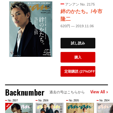
アンアン No. 2175
絆のかたち。/今市
隆二
620円 — 2019.11.06
試し読み
購入
定期購読 (27%OFF)
Backnumber
View All
過去の号はこちらから
No. 2507
No. 2506
No. 2505
No. 2504