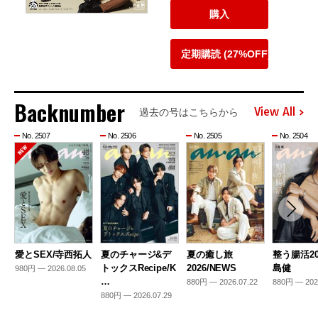
購入
定期購読 (27%OFF)
Backnumber
View All
過去の号はこちらから
No. 2507
No. 2506
No. 2505
No. 2504
愛とSEX/寺西拓人
夏のチャージ&デ
夏の癒し旅
整う腸活20
トックスRecipe/K
2026/NEWS
島健
980円 — 2026.08.05
…
880円 — 2026.07.22
880円 — 202
880円 — 2026.07.29