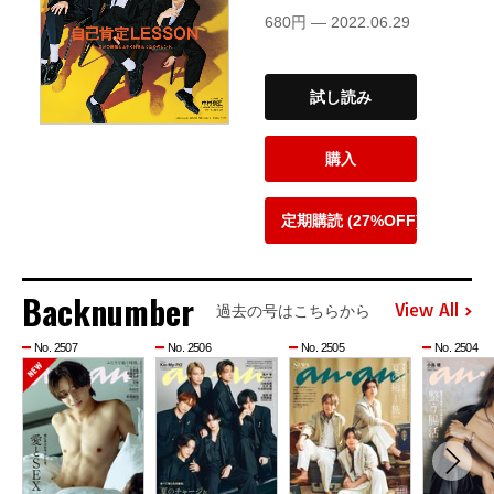
680円 — 2022.06.29
試し読み
購入
定期購読 (27%OFF)
Backnumber
View All
過去の号はこちらから
No. 2507
No. 2506
No. 2505
No. 2504