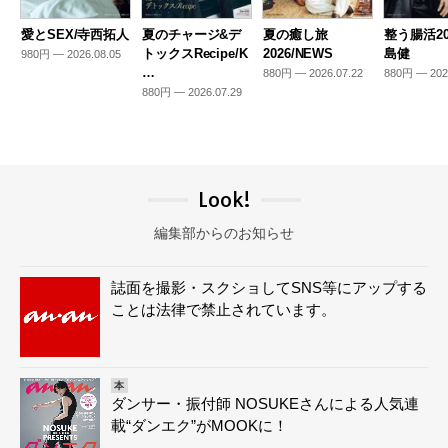
愛とSEX/寺西拓人
夏のチャージ&デ
夏の癒し旅
整う腸活20
トックスRecipe/K
2026/NEWS
島健
980円 — 2026.08.05
…
880円 — 2026.07.22
880円 — 202
880円 — 2026.07.29
Look!
編集部からのお知らせ
誌面を撮影・スクショしてSNS等にアップする
ことは法律で禁止されています。
本
ダンサー・振付師 NOSUKEさんによる人気連
載“ダンエク”がMOOKに！