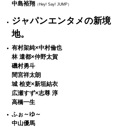
中島裕翔
（Hey! Say! JUMP）
ジャパンエンタメの新境
地。
有村架純×中村倫也
林 遣都×仲野太賀
磯村勇斗
間宮祥太朗
城 桧吏×新垣結衣
広瀬すず×志尊 淳
高橋一生
ふぉ～ゆ～
中山優馬