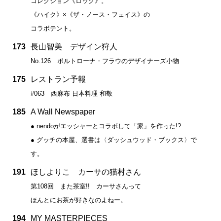
コレクション《ロック》。
《ハイク》×《ザ・ノース・フェイス》の
コラボテント。
173
長山智美 デザイン狩人
No.126 ポルトローナ・フラウのデザイナーズ小物
175
レストラン予報
#063 西麻布 日本料理 和敬
185
A Wall Newspaper
● nendoがエッシャーとコラボして「家」を作った!?
● グッチの本屋、選書は〈ダッシュウッド・ブックス〉で
す。
191
ほしよりこ カーサの猫村さん
第108回 また茶室!! カーサさんって
ほんとにお茶が好きなのよねー。
194
MY MASTERPIECES