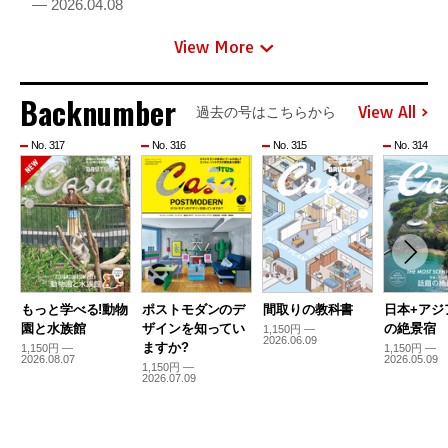
— 2026.04.08
View More
Backnumber
View All
過去の号はこちらから
No. 317
No. 316
No. 315
No. 314
もっと学べる!動物
ポストモダンのデ
間取りの教科書
日本+アジ
園と水族館
ザインを知ってい
の絶景宿
1,150円 —
2026.06.09
ますか?
1,150円 —
1,150円 —
2026.08.07
2026.05.09
1,150円 —
2026.07.09