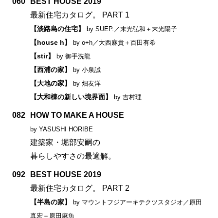
060
BEST HOUSE 2019
最新住宅カタログ。 PART 1
【淡路島の住宅】
by SUEP.／末光弘和＋末光陽子
【house h】
by o+h／大西麻貴＋百田有希
【stir】
by 御手洗龍
【西浦の家】
by 小泉誠
【大地の家】
by 畑友洋
【大和棟の新しい境界面】
by 吉村理
082
HOW TO MAKE A HOUSE
by YASUSHI HORIBE
建築家・堀部安嗣の
暮らしやすさの最適解。
092
BEST HOUSE 2019
最新住宅カタログ。 PART 2
【半島の家】
by マウントフジアーキテクツスタジオ／原田
真宏＋原田麻魚