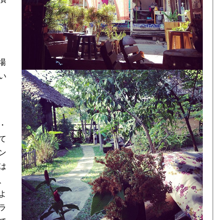
場
い
・
て
ン
は
、
よ
ラ