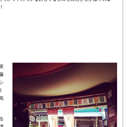
！
実
藤
シ
新
高
る
慣