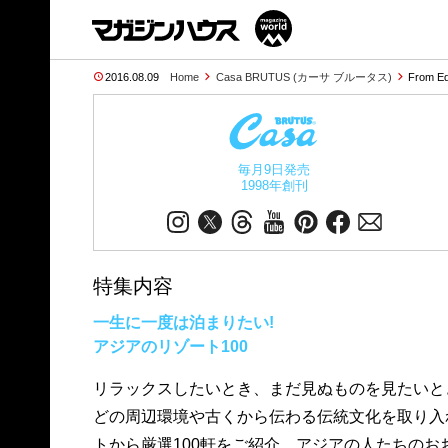
2016.08.09
Home
Casa BRUTUS (カーサ ブルータス)
From Ed
毎月9日発売
1998年創刊
特集内容
一生に一度は泊まりたい!
アジアのリゾート100
リラックスしたいとき、まだ見ぬものを見たいと
どの周辺環境や古くから伝わる伝統文化を取り入
トから厳選100軒をご紹介。アジアの人たちの