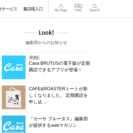
けサービス
書店様入口
My Page
FAQ
Search
Look!
編集部からのお知らせ
アプリ
Casa BRUTUSの電子版が定期
購読できるアプリが登場！
CAFE&ROASTERトートが新
しくなりました。 定期購読を
申し込 …
『カーサ ブルータス』編集部
が提供するwebマガジン