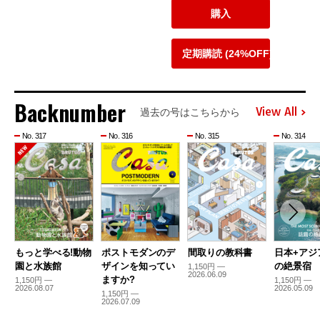
購入
定期購読 (24%OFF)
Backnumber
View All
過去の号はこちらから
No. 317
No. 316
No. 315
No. 314
もっと学べる!動物
ポストモダンのデ
間取りの教科書
日本+アジ
園と水族館
ザインを知ってい
の絶景宿
1,150円 —
2026.06.09
ますか?
1,150円 —
1,150円 —
2026.08.07
2026.05.09
1,150円 —
2026.07.09