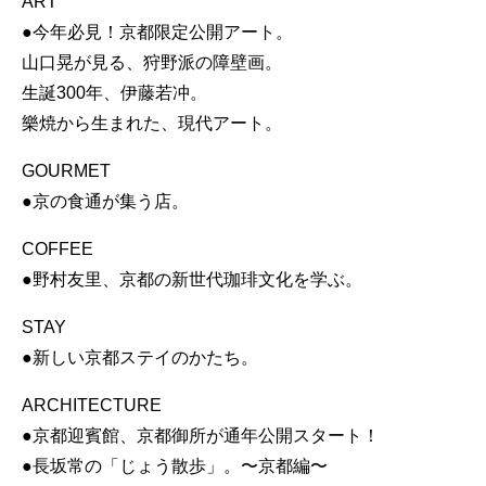
ART
●今年必見！京都限定公開アート。
山口晃が見る、狩野派の障壁画。
生誕300年、伊藤若冲。
樂焼から生まれた、現代アート。
GOURMET
●京の食通が集う店。
COFFEE
●野村友里、京都の新世代珈琲文化を学ぶ。
STAY
●新しい京都ステイのかたち。
ARCHITECTURE
●京都迎賓館、京都御所が通年公開スタート！
●長坂常の「じょう散歩」。〜京都編〜