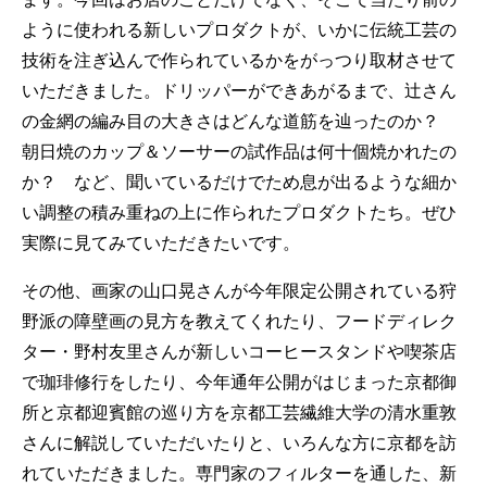
ように使われる新しいプロダクトが、いかに伝統工芸の
技術を注ぎ込んで作られているかをがっつり取材させて
いただきました。ドリッパーができあがるまで、辻さん
の金網の編み目の大きさはどんな道筋を辿ったのか？
朝日焼のカップ＆ソーサーの試作品は何十個焼かれたの
か？ など、聞いているだけでため息が出るような細か
い調整の積み重ねの上に作られたプロダクトたち。ぜひ
実際に見てみていただきたいです。
その他、画家の山口晃さんが今年限定公開されている狩
野派の障壁画の見方を教えてくれたり、フードディレク
ター・野村友里さんが新しいコーヒースタンドや喫茶店
で珈琲修行をしたり、今年通年公開がはじまった京都御
所と京都迎賓館の巡り方を京都工芸繊維大学の清水重敦
さんに解説していただいたりと、いろんな方に京都を訪
れていただきました。専門家のフィルターを通した、新