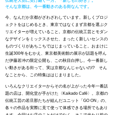
伝統を大切に受け継ぐ一方、「新しもの好き」。
そんな京都は、今一番動きのある街なんです。
今、なんだか京都がざわざわしています。新しくプロジ
ェクトをはじめるとき、東京ではなくまず京都を選ぶク
リエイターが増えていること。京都の伝統工芸とモダン
なデザインをミックスさせた、まったく新しいセンスの
ものづくりがあちこちではじまっていること。おまけに
生誕300年をむかえ、東京都美術館の展示が話題を呼ん
だ伊藤若冲の限定公開も、この秋目白押し。今一番新し
い動きがある街って、実は京都なんじゃないの!? そん
なことから、この特集ははじまりました。
いろんなクリエイターからその名が上がった今年一番話
題の店は、開化堂が手がけた〈Kaikado Café〉。京都の
伝統工芸の若旦那たちが組んだユニット「GO ON」の、
各々の作品を実際に見て使って体感できる場所でもあり
ます。今回はお店のことだけでなく、そこで当たり前の