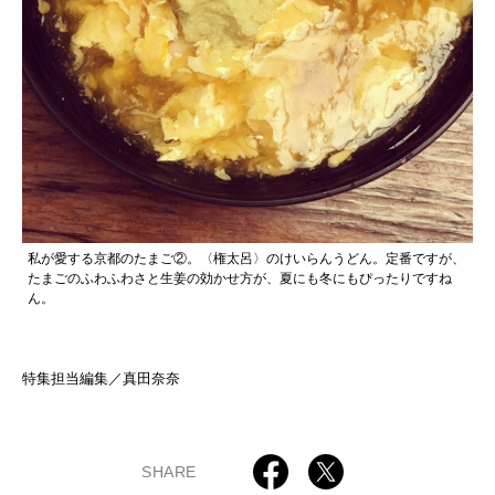
私が愛する京都のたまご②。〈権太呂〉のけいらんうどん。定番ですが、
たまごのふわふわさと生姜の効かせ方が、夏にも冬にもぴったりですね
ん。
特集担当編集／真田奈奈
SHARE