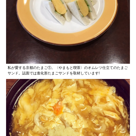
私が愛する京都のたまご①。〈やまもと喫茶〉のオムレツ仕立てのたまご
サンド。誌面では進化形たまごサンドを取材しています!