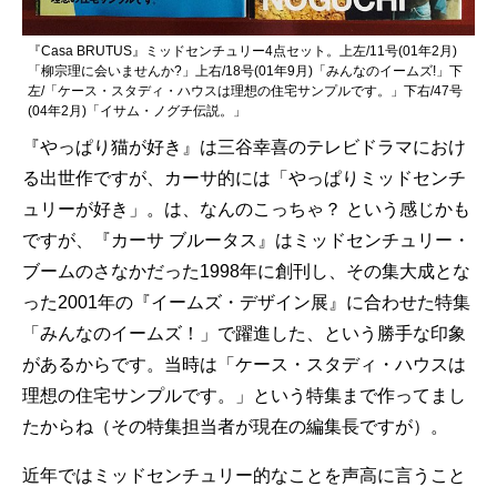
『Casa BRUTUS』ミッドセンチュリー4点セット。上左/11号(01年2月)
「柳宗理に会いませんか?」上右/18号(01年9月)「みんなのイームズ!」下
左/「ケース・スタディ・ハウスは理想の住宅サンプルです。」下右/47号
(04年2月)「イサム・ノグチ伝説。」
『やっぱり猫が好き』は三谷幸喜のテレビドラマにおけ
る出世作ですが、カーサ的には「やっぱりミッドセンチ
ュリーが好き」。は、なんのこっちゃ？ という感じかも
ですが、『カーサ ブルータス』はミッドセンチュリー・
ブームのさなかだった1998年に創刊し、その集大成とな
った2001年の『イームズ・デザイン展』に合わせた特集
「みんなのイームズ！」で躍進した、という勝手な印象
があるからです。当時は「ケース・スタディ・ハウスは
理想の住宅サンプルです。」という特集まで作ってまし
たからね（その特集担当者が現在の編集長ですが）。
近年ではミッドセンチュリー的なことを声高に言うこと