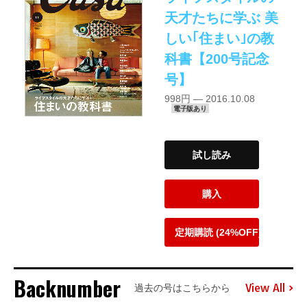
天才たちに学ぶ 美
しい｢住まい｣の教
科書【200号記念
号】
998円 — 2016.10.08
電子版あり
試し読み
購入
定期購読 (24%OFF)
Backnumber
View All
過去の号はこちらから