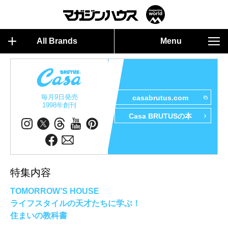
All Brands
Menu
毎月9日発売
casabrutus.com
1998年創刊
Casa BRUTUSの本
特集内容
TOMORROW’S HOUSE
ライフスタイルの天才たちに学ぶ！
住まいの教科書