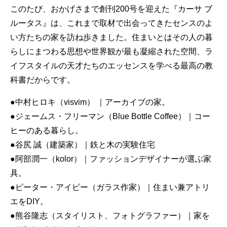
このたび、おかげさまで創刊200号を迎えた『カーサ ブ
ルータス』は、これまで取材で出会ってきたセンスのよ
い方たちの家を訪ね歩きました。住まいとはその人の暮
らしにまつわる思想や世界観が最も凝縮された空間、ラ
イフスタイルの天才たちのエッセンスを学べる最高の教
科書だからです。
●中村ヒロキ（visvim） ｜アーカイブの家。
●ジェームス・フリーマン（Blue Bottle Coffee）｜コー
ヒーのある暮らし。
●谷尻 誠（建築家）｜鉄と木の実験住宅
●阿部潤一（kolor）｜ファッションデザイナーが選ぶ家
具。
●ピーター・アイビー（ガラス作家）｜住まい兼アトリ
エをDIY。
●熊谷隆志（スタイリスト、フォトグラファー）｜家を