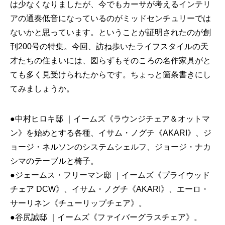
は少なくなりましたが、今でもカーサが考えるインテリ
アの通奏低音になっているのがミッドセンチュリーでは
ないかと思っています。ということが証明されたのが創
刊200号の特集。今回、訪ね歩いたライフスタイルの天
才たちの住まいには、図らずもそのころの名作家具がと
ても多く見受けられたからです。ちょっと箇条書きにし
てみましょうか。
●中村ヒロキ邸 ｜イームズ《ラウンジチェア＆オットマ
ン》を始めとする各種、イサム・ノグチ《AKARI》、ジ
ョージ・ネルソンのシステムシェルフ、ジョージ・ナカ
シマのテーブルと椅子。
●ジェームス・フリーマン邸 ｜イームズ《プライウッド
チェア DCW》、イサム・ノグチ《AKARI》、エーロ・
サーリネン《チューリップチェア》。
●谷尻誠邸 ｜イームズ《ファイバーグラスチェア》。