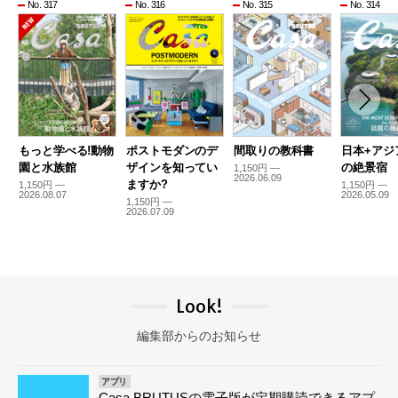
No. 317
No. 316
No. 315
No. 314
もっと学べる!動物
ポストモダンのデ
間取りの教科書
日本+アジ
園と水族館
ザインを知ってい
の絶景宿
1,150円 —
2026.06.09
ますか?
1,150円 —
1,150円 —
2026.08.07
2026.05.09
1,150円 —
2026.07.09
Look!
編集部からのお知らせ
アプリ
Casa BRUTUSの電子版が定期購読できるアプ