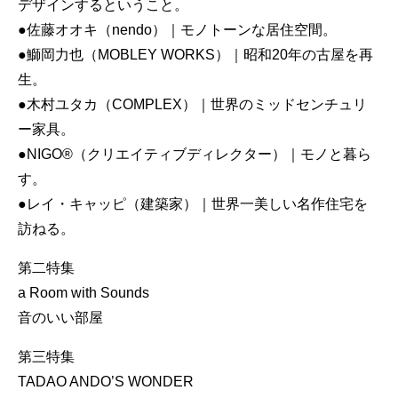
デザインするということ。
●佐藤オオキ（nendo）｜モノトーンな居住空間。
●鰤岡力也（MOBLEY WORKS）｜昭和20年の古屋を再
生。
●木村ユタカ（COMPLEX）｜世界のミッドセンチュリ
ー家具。
●NIGO®（クリエイティブディレクター）｜モノと暮ら
す。
●レイ・キャッピ（建築家）｜世界一美しい名作住宅を
訪ねる。
第二特集
a Room with Sounds
音のいい部屋
第三特集
TADAO ANDO’S WONDER