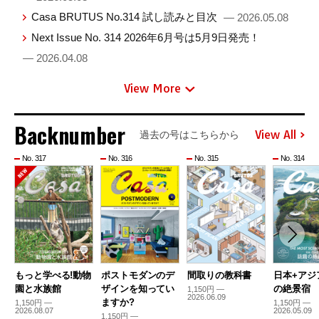
Casa BRUTUS No.314 試し読みと目次
— 2026.05.08
Next Issue No. 314 2026年6月号は5月9日発売！
— 2026.04.08
View More
Backnumber
View All
過去の号はこちらから
No. 317
No. 316
No. 315
No. 314
もっと学べる!動物
ポストモダンのデ
間取りの教科書
日本+アジ
園と水族館
ザインを知ってい
の絶景宿
1,150円 —
2026.06.09
ますか?
1,150円 —
1,150円 —
2026.08.07
2026.05.09
1,150円 —