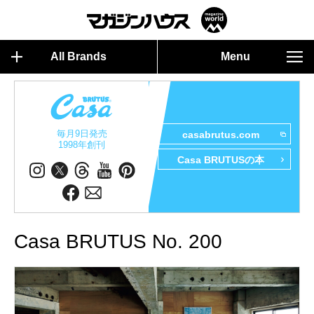
All Brands
Menu
毎月9日発売
casabrutus.com
1998年創刊
Casa BRUTUSの本
Casa BRUTUS No. 200