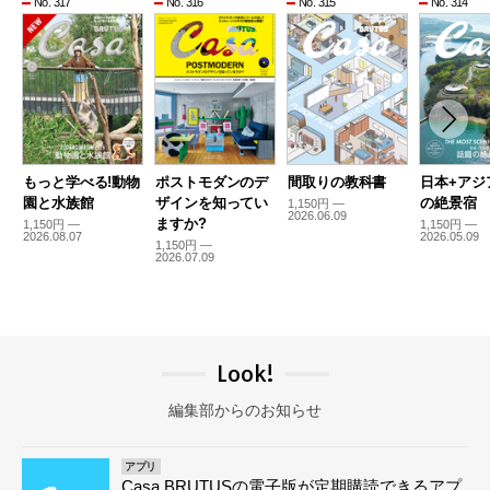
No. 317
No. 316
No. 315
No. 314
もっと学べる!動物
ポストモダンのデ
間取りの教科書
日本+アジ
園と水族館
ザインを知ってい
の絶景宿
1,150円 —
2026.06.09
ますか?
1,150円 —
1,150円 —
2026.08.07
2026.05.09
1,150円 —
2026.07.09
Look!
編集部からのお知らせ
アプリ
Casa BRUTUSの電子版が定期購読できるアプ