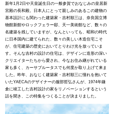
新年1月2日や天皇誕生日の一般参賀でおなじみの皇居新
宮殿の長和殿。日本人にとって親しみのあるこの建物の
基本設計にも関わった建築家・吉村順三は、奈良国立博
物館新館やロックフェラー邸、天一美術館など、数々の
名建築を残していますが、なんといっても、昭和の時代
に日本国内に建てられた、数々の美しい木造住宅こそ
が、住宅建築の歴史においてとりわけ光を放っていま
す。そんな吉村の設計の住宅は、デザインに造形の深い
クリエイターたちから愛され、今なお住み継がれている
家も多く、カーサブルータスでも何度か取り上げて来ま
した。昨年、おなじく建築家・吉村順三に憧れを抱いて
いたYAECAのデザイナーの服部哲弘さんが、1974年鎌
倉に竣工した吉村設計の家をリノベーションするという
話を聞き、この特集をつくることが決まりました。