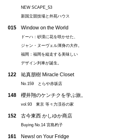
NEW SCAPE_53
新国立競技場と外苑ハウス
015
Window on the World
ドーハ：砂漠に花を咲かせた、
ジャン・ヌーヴェル渾身の大作。
福岡：福岡を縦走する美味しい
デザイン列車が誕生。
122
祐真朋樹 Miracle Closet
No.159 とらや赤坂店
148
櫻井翔のケンチクを学ぶ旅。
vol.93 東京 等々力渓谷の家
152
古今東西 かしゆか商店
Buying No.14 宮島杓子
161
News! on Your Fridge