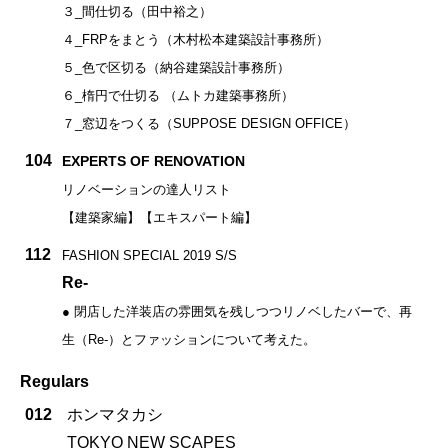
３_間仕切る（田中裕之）
４_FRPをまとう（木村松本建築設計事務所）
５_色で区切る（納谷建築設計事務所）
６_楕円で仕切る （ムトカ建築事務所）
７_窓辺をつくる（SUPPOSE DESIGN OFFICE）
104
EXPERTS OF RENOVATION
リノベーションの達人リスト
【建築家編】【エキスパート編】
112
FASHION SPECIAL 2019 S/S
Re-
● 閉店した洋装店の雰囲気を残しつつリノベしたバーで、再
生（Re-）とファッションについて考えた。
Regulars
012
ホンマタカシ
TOKYO NEW SCAPES