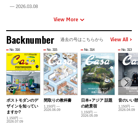
— 2026.03.08
View More
Backnumber
View All
過去の号はこちらから
No. 316
No. 315
No. 314
No. 313
ポストモダンのデ
間取りの教科書
日本+アジア 話題
音のいい
ザインを知ってい
の絶景宿
1,150円 —
1,150円 —
2026.06.09
2026.04.09
ますか?
1,150円 —
2026.05.09
1,150円 —
2026.07.09