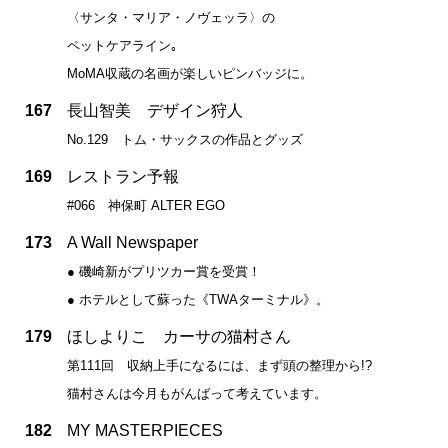
〈サンタ・マリア・ノヴェッラ〉の
ペットケアライン｡
MoMA収蔵の名画が楽しいピンバッジに。
167
長山智美 デザイン狩人
No.129 トム・サックスの作品とグッズ
169
レストラン予報
#066 神保町 ALTER EGO
173
A Wall Newspaper
● 磯崎新がプリツカー賞を受賞！
● ホテルとして蘇った《TWAターミナル》。
179
ほしよりこ カーサの猫村さん
第111回 収納上手になるには、まず頭の整理から!?
猫村さんは今月もがんばって考えています。
182
MY MASTERPIECES