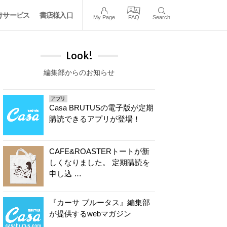
けサービス
書店様入口
My Page
FAQ
Search
Look!
編集部からのお知らせ
アプリ
Casa BRUTUSの電子版が定期
購読できるアプリが登場！
CAFE&ROASTERトートが新
しくなりました。 定期購読を
申し込 …
『カーサ ブルータス』編集部
が提供するwebマガジン