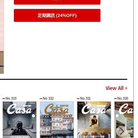
定期購読 (24%OFF)
View All
No. 313
No. 312
No. 311
No. 310