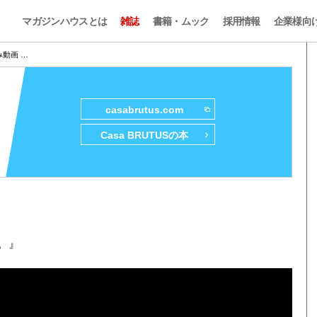
マガジンハウスとは
雑誌
書籍・ムック
採用情報
企業様向
み動画 …
casabrutus.com
Casa BRUTUSの本
ン。』