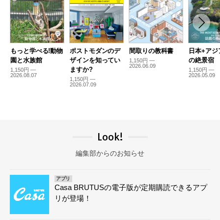
もっと学べる!動物
ポストモダンのデ
間取りの教科書
日本+アジ
園と水族館
ザインを知ってい
の絶景宿
1,150円 —
2026.06.09
ますか?
1,150円 —
1,150円 —
2026.08.07
2026.05.09
1,150円 —
2026.07.09
Look!
編集部からのお知らせ
アプリ
Casa BRUTUSの電子版が定期購読できるアプ
リが登場！