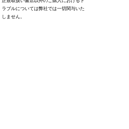
正規取扱い書店以外のご購入におけるト
ラブルについては弊社では一切関与いた
しません。
No. 2500
No. 2499
No. 2498
ダ
王道エンタメの矜
呼吸と体幹/渡辺翔
お金の教科書
太
持/SUPER EIGH
太
2026/Aぇ! group
…
…
06.24
880円 — 2026.06.10
980円 — 2026.06.17
980円 — 2026.06.03