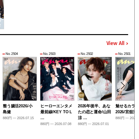
View All
No. 2504
No. 2503
No. 2502
No. 2501
整う腸活2026/小
ヒーローエンタメ
2026年後半、あな
魅せるカラ
島健
最前線/KEY TO L
たの恋と運命/山田
2026/宮舘涼
…
涼 …
880円 — 2026.07.15
880円 — 2026.
880円 — 2026.07.08
880円 — 2026.07.01