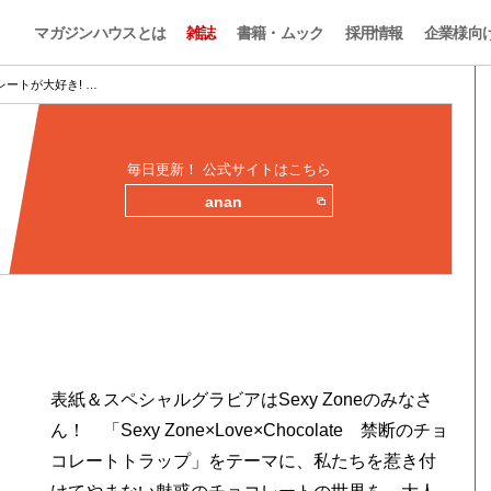
マガジンハウスとは
雑誌
書籍・ムック
採用情報
企業様向
ートが大好き! …
毎日更新！ 公式サイトはこちら
anan
表紙＆スペシャルグラビアはSexy Zoneのみなさ
ん！ 「Sexy Zone×Love×Chocolate 禁断のチョ
コレートトラップ」をテーマに、私たちを惹き付