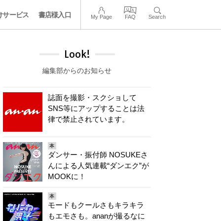
けサービス
書店様入口
My Page
FAQ
Search
Look!
編集部からのお知らせ
誌面を撮影・スクショして
SNS等にアップすることは法
律で禁止されています。
本
ダンサー・振付師 NOSUKEさ
んによる人気連載“ダンエク”が
MOOKに！
本
モードもクールさもキラキラ
もエモさも。ananが撮るなに