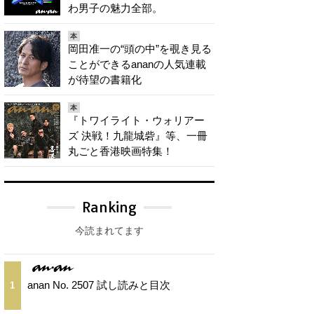
わ男子の魅力全部。
本
岡田准一の“頭の中”を覗き見る
ことができるananの人気連載
が待望の書籍化
本
『トワイライト・ウォリアー
ズ 決戦！九龍城砦』等、一冊
丸ごと香港映画特集！
Ranking
今読まれてます
anan No. 2507 試し読みと目次
1