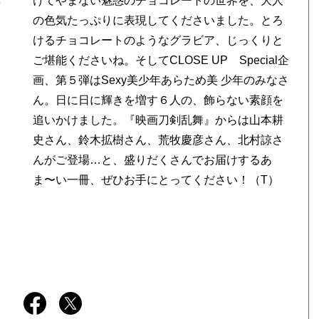
集
けてやまない魅惑のチョコレートの世界を、大人
の色気たっぷりに表現してくださいました。とろ
けるチョコレートのようなグラビア、じっくりと
ご堪能くださいね。そしてCLOSE UP Special企
。
画、第５弾はSexy美少年あらため美 少年のみなさ
ん。日に日に輝きを増す６人の、飾らない素顔を
追いかけました。『映画刀剣乱舞』からは山本耕
コ
史さん、鈴木拡樹さん、荒牧慶彦さん、北村諒さ
んがご登場…と、盛りだくさんでお届けするあ
ま〜い一冊、ぜひお手にとってください！（T）