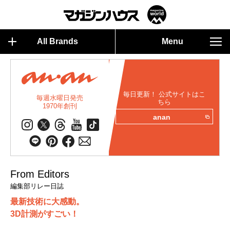
All Brands
Menu
毎日更新！ 公式サイトはこ
毎週水曜日発売
ちら
1970年創刊
anan
From Editors
編集部リレー日誌
最新技術に大感動。
3D計測がすごい！