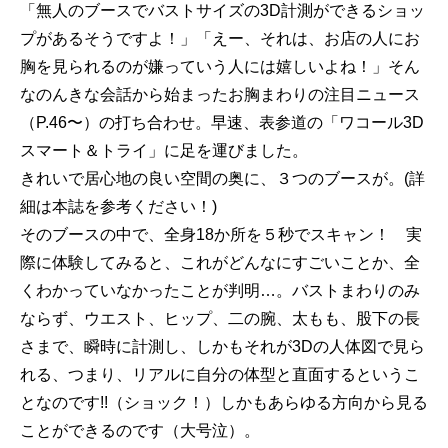
「無人のブースでバストサイズの3D計測ができるショッ
プがあるそうですよ！」「えー、それは、お店の人にお
胸を見られるのが嫌っていう人には嬉しいよね！」そん
なのんきな会話から始まったお胸まわりの注目ニュース
（P.46〜）の打ち合わせ。早速、表参道の「ワコール3D
スマート＆トライ」に足を運びました。
きれいで居心地の良い空間の奥に、３つのブースが。(詳
細は本誌を参考ください！)
そのブースの中で、全身18か所を５秒でスキャン！ 実
際に体験してみると、これがどんなにすごいことか、全
くわかっていなかったことが判明…。バストまわりのみ
ならず、ウエスト、ヒップ、二の腕、太もも、股下の長
さまで、瞬時に計測し、しかもそれが3Dの人体図で見ら
れる、つまり、リアルに自分の体型と直面するというこ
となのです!!（ショック！）しかもあらゆる方向から見る
ことができるのです（大号泣）。