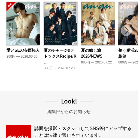
愛とSEX/寺西拓人
夏のチャージ&デ
夏の癒し旅
整う腸活20
トックスRecipe/K
2026/NEWS
島健
980円 — 2026.08.05
…
880円 — 2026.07.22
880円 — 202
880円 — 2026.07.29
Look!
編集部からのお知らせ
誌面を撮影・スクショしてSNS等にアップする
ことは法律で禁止されています。