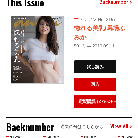
This Issue
Backnumber
アンアン No. 2167
惚れる美乳/馬場ふ
みか
591円 — 2019.09.11
試し読み
購入
定期購読 (27%OFF)
Backnumber
View All
過去の号はこちらから
No. 2507
No. 2506
No. 2505
No. 2504