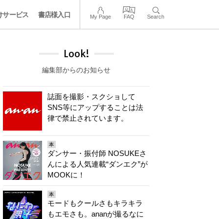
けサービス
書店様入口
My Page
FAQ
Search
Look!
編集部からのお知らせ
誌面を撮影・スクショして
SNS等にアップすることは法
律で禁止されています。
本
ダンサー・振付師 NOSUKEさ
んによる人気連載“ダンエク”が
MOOKに！
本
モードもクールさもキラキラ
もエモさも。ananが撮るなに