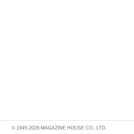
No. 2500
No. 2499
No. 2498
ダ
王道エンタメの矜
呼吸と体幹/渡辺翔
お金の教科書
太
持/SUPER EIGH
太
2026/Aぇ! group
…
…
06.24
880円 — 2026.06.10
980円 — 2026.06.17
980円 — 2026.06.03
© 1945-2026 MAGAZINE HOUSE CO., LTD.