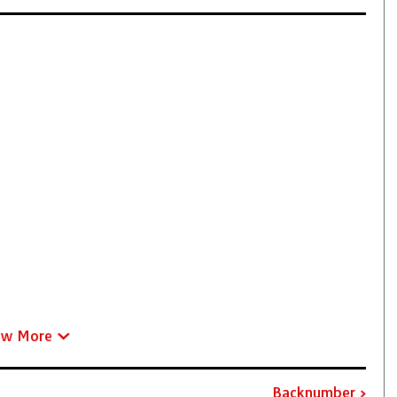
ew More
Backnumber