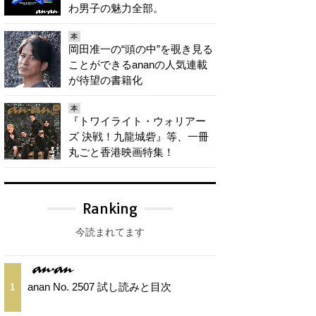
わ男子の魅力全部。
本
岡田准一の“頭の中”を覗き見る
ことができるananの人気連載
が待望の書籍化
本
『トワイライト・ウォリアー
ズ 決戦！九龍城砦』等、一冊
丸ごと香港映画特集！
Ranking
今読まれてます
anan No. 2507 試し読みと目次
1