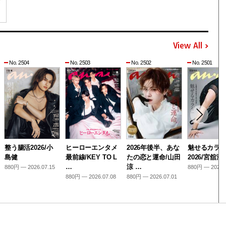
View All
No. 2504
No. 2503
No. 2502
No. 2501
整う腸活2026/小
ヒーローエンタメ
2026年後半、あな
魅せるカラ
島健
最前線/KEY TO L
たの恋と運命/山田
2026/宮舘涼
…
涼 …
880円 — 2026.07.15
880円 — 2026.
880円 — 2026.07.08
880円 — 2026.07.01