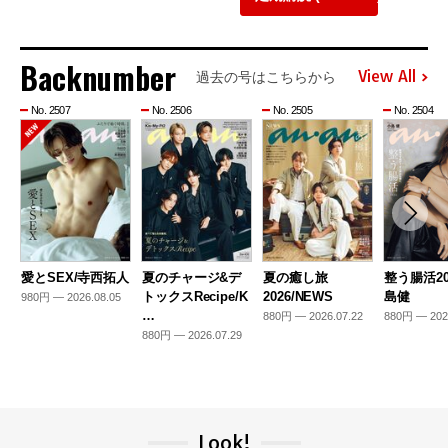
Backnumber
View All
過去の号はこちらから
No. 2507
No. 2506
No. 2505
No. 2504
愛とSEX/寺西拓人
夏のチャージ&デ
夏の癒し旅
整う腸活20
トックスRecipe/K
2026/NEWS
島健
980円 — 2026.08.05
…
880円 — 2026.07.22
880円 — 202
880円 — 2026.07.29
Look!