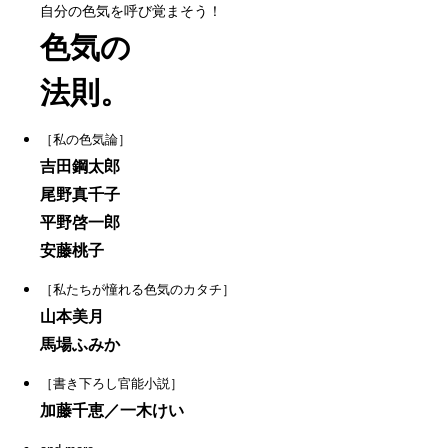
自分の色気を呼び覚まそう！
色気の
法則。
［私の色気論］
吉田鋼太郎
尾野真千子
平野啓一郎
安藤桃子
［私たちが憧れる色気のカタチ］
山本美月
馬場ふみか
［書き下ろし官能小説］
加藤千恵／一木けい