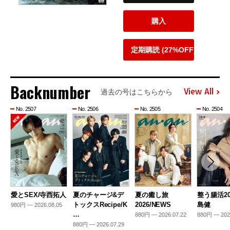
購入
定期購読 (27%OFF)
Backnumber
View All
過去の号はこちらから
No. 2507
No. 2506
No. 2505
No. 2504
愛とSEX/寺西拓人
夏のチャージ&デ
夏の癒し旅
整う腸活20
トックスRecipe/K
2026/NEWS
島健
980円 — 2026.08.05
…
880円 — 2026.07.22
880円 — 202
880円 — 2026.07.29