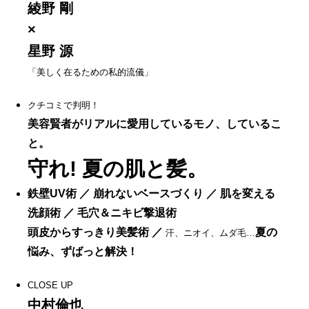
綾野 剛
×
星野 源
「美しく在るための私的流儀」
クチコミで判明！
美容賢者がリアルに愛用しているモノ、しているこ
と。
守れ! 夏の肌と髪。
鉄壁UV術 ／ 崩れないベースづくり ／ 肌を変える
洗顔術 ／ 毛穴＆ニキビ撃退術
頭皮からすっきり美髪術 ／
夏の
汗、ニオイ、ムダ毛…
悩み、ずばっと解決！
CLOSE UP
中村倫也