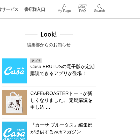
けサービス
書店様入口
My Page
FAQ
Search
Look!
編集部からのお知らせ
アプリ
Casa BRUTUSの電子版が定期
購読できるアプリが登場！
CAFE&ROASTERトートが新
しくなりました。 定期購読を
申し込 …
『カーサ ブルータス』編集部
が提供するwebマガジン