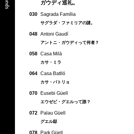
ガウディ巡礼。
030
Sagrada Família
サグラダ・ファミリアの謎。
048
Antoni Gaudí
アントニ・ガウディって何者？
058
Casa Milà
カサ・ミラ
064
Casa Batlló
カサ・バトリョ
070
Eusebi Güell
エウゼビ・グエルって誰？
072
Palau Güell
グエル邸
078
Park Güell