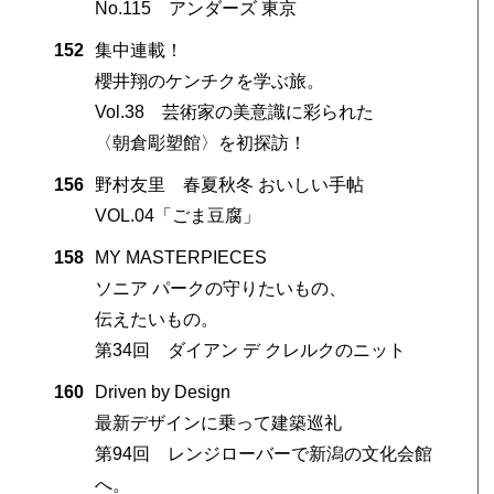
No.115 アンダーズ 東京
152
集中連載！
櫻井翔のケンチクを学ぶ旅。
Vol.38 芸術家の美意識に彩られた
〈朝倉彫塑館〉を初探訪！
156
野村友里 春夏秋冬 おいしい手帖
VOL.04「ごま豆腐」
158
MY MASTERPIECES
ソニア パークの守りたいもの、
伝えたいもの。
第34回 ダイアン デ クレルクのニット
160
Driven by Design
最新デザインに乗って建築巡礼
第94回 レンジローバーで新潟の文化会館
へ。