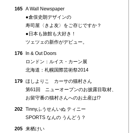
165
A Wall Newspaper
●倉俣史朗デザインの
寿司屋〈きよ友〉をご存じですか？
●日本も旅館も大好き！
ツェツェの新作がデビュー。
176
In & Out Doors
ロンドン：ルイス・カーン展
北海道：札幌国際芸術祭2014
179
ほしよりこ カーサの猫村さん
第61回 ニューオープンのお披露目取材、
お留守番の猫村さんへのお土産は!?
202
Tinnyふうせんいぬ ティニー
SPORTS なんの うんどう？
205
来栖けい