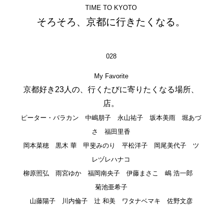
TIME TO KYOTO
そろそろ、京都に行きたくなる。
028
My Favorite
京都好き23人の、行くたびに寄りたくなる場所、
店。
ピーター・バラカン 中嶋朋子 永山祐子 坂本美雨 堀あづ
さ 福田里香
岡本菜穂 黒木 華 甲斐みのり 平松洋子 岡尾美代子 ツ
レヅレハナコ
柳原照弘 雨宮ゆか 福岡南央子 伊藤まさこ 嶋 浩一郎
菊池亜希子
山藤陽子 川内倫子 辻 和美 ワタナベマキ 佐野文彦