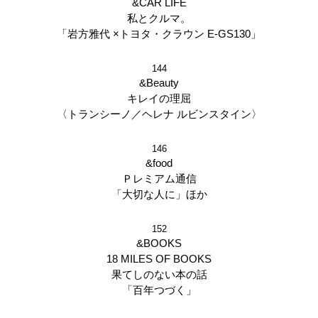
&CAR LIFE
私とクルマ。
「岩方雅代 ×トヨタ・クラウン E-GS130」
144
&Beauty
キレイの理屈
〈トランシーノ／ヘレナ ルビンスタイン〉
146
&food
Ｐレミアム通信
「大切な人に」ほか
152
&BOOKS
18 MILES OF BOOKS
果てしのない本の話
「百年つづく」