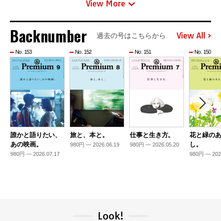
View More
Backnumber
View All
過去の号はこちらから
No. 153
No. 152
No. 151
No. 150
誰かと語りたい、
旅と、本と。
仕事と生き方。
花と緑の
あの映画。
し。
980円 — 2026.06.19
980円 — 2026.05.20
980円 — 2026.07.17
980円 — 202
Look!