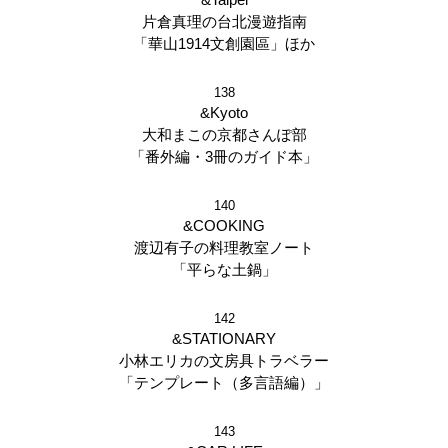
片倉真理の台北漫遊指南
「華山1914文創園區」ほか
138
&Kyoto
大和まこの京都さんぽ部
「番外編・3冊のガイド本」
140
&COOKING
渡辺有子の料理教室ノート
「平らな土鍋」
142
&STATIONARY
小林エリカの文房具トラベラー
「テンプレート（多言語編）」
143