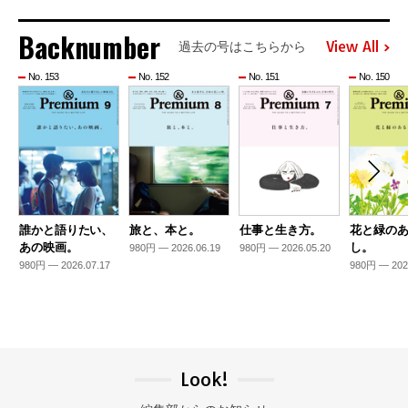
Backnumber
View All
過去の号はこちらから
No. 153
No. 152
No. 151
No. 150
誰かと語りたい、
旅と、本と。
仕事と生き方。
花と緑の
あの映画。
し。
980円 — 2026.06.19
980円 — 2026.05.20
980円 — 2026.07.17
980円 — 202
Look!