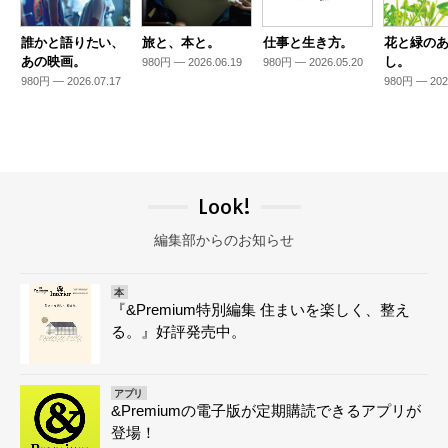
誰かと語りたい、
旅と、本と。
仕事と生き方。
花と緑の
あの映画。
し。
980円 — 2026.06.19
980円 — 2026.05.20
980円 — 2026.07.17
980円 — 202
Look!
編集部からのお知らせ
本
『&Premium特別編集 住まいを楽しく、整え
る。』好評発売中。
アプリ
&Premiumの電子版が定期購読できるアプリが
登場！