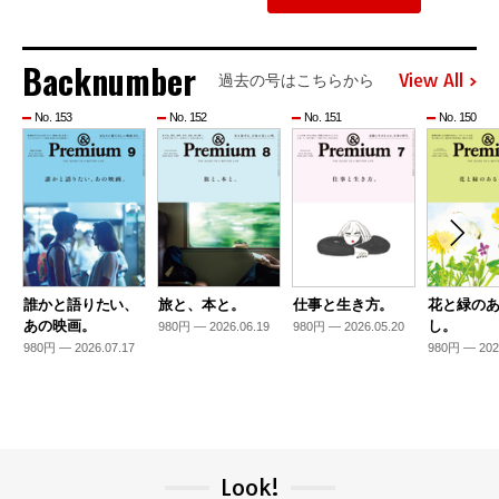
Backnumber
View All
過去の号はこちらから
No. 153
No. 152
No. 151
No. 150
誰かと語りたい、
旅と、本と。
仕事と生き方。
花と緑の
あの映画。
し。
980円 — 2026.06.19
980円 — 2026.05.20
980円 — 2026.07.17
980円 — 202
Look!