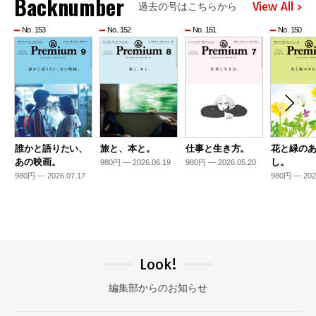
Backnumber
View All
過去の号はこちらから
No. 153
No. 152
No. 151
No. 150
誰かと語りたい、
旅と、本と。
仕事と生き方。
花と緑の
あの映画。
し。
980円 — 2026.06.19
980円 — 2026.05.20
980円 — 2026.07.17
980円 — 202
Look!
編集部からのお知らせ