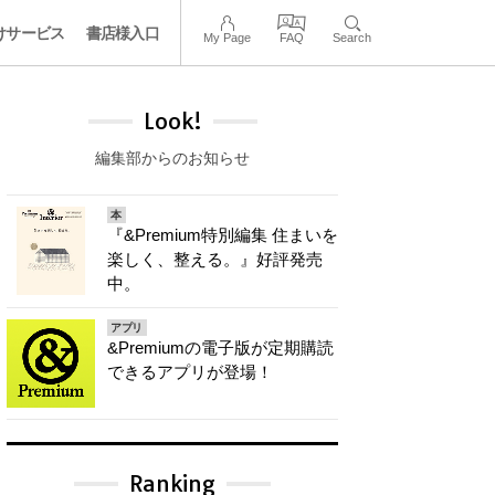
けサービス
書店様入口
My Page
FAQ
Search
Look!
編集部からのお知らせ
本
『&Premium特別編集 住まいを
楽しく、整える。』好評発売
中。
アプリ
&Premiumの電子版が定期購読
できるアプリが登場！
Ranking