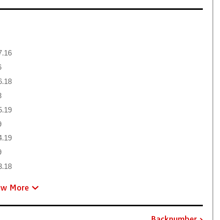
7.16
6
6.18
8
5.19
9
4.19
9
3.18
ew More
Backnumber