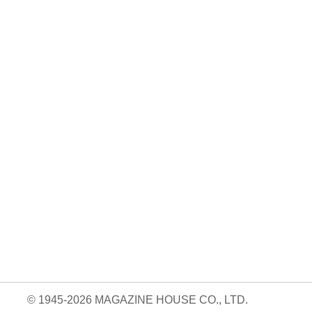
No. 146
No. 145
No. 144
よく、
ひとりでも、韓
料理好きの台所。
コーヒーとお茶
国・ソウルへ。
と、わたしの時
980円 — 2025.11.19
間。
01.20
980円 — 2025.12.19
980円 — 2025.10.20
© 1945-2026 MAGAZINE HOUSE CO., LTD.