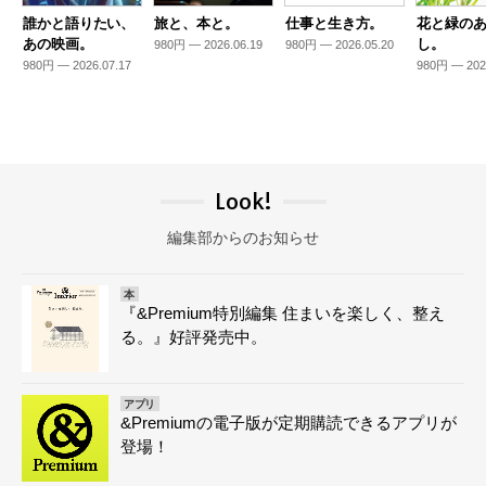
誰かと語りたい、
旅と、本と。
仕事と生き方。
花と緑の
あの映画。
し。
980円 — 2026.06.19
980円 — 2026.05.20
980円 — 2026.07.17
980円 — 202
Look!
編集部からのお知らせ
本
『&Premium特別編集 住まいを楽しく、整え
る。』好評発売中。
アプリ
&Premiumの電子版が定期購読できるアプリが
登場！