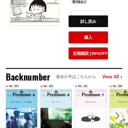
電子版あり
試し読み
購入
定期購読 (30%OFF)
Backnumber
View All
過去の号はこちらから
No. 153
No. 152
No. 151
No. 150