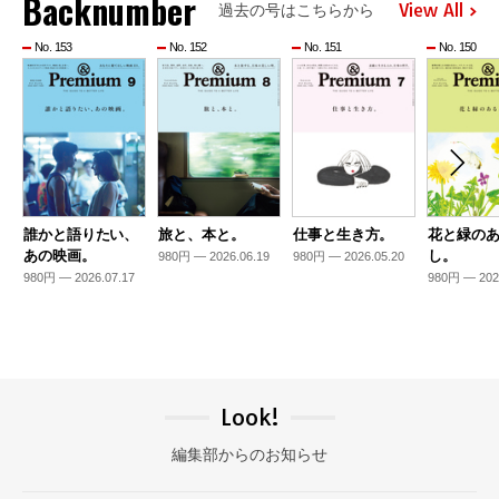
Backnumber
View All
過去の号はこちらから
No. 153
No. 152
No. 151
No. 150
誰かと語りたい、
旅と、本と。
仕事と生き方。
花と緑の
あの映画。
し。
980円 — 2026.06.19
980円 — 2026.05.20
980円 — 2026.07.17
980円 — 202
Look!
編集部からのお知らせ