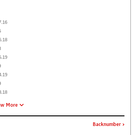
7.16
6
6.18
8
5.19
9
4.19
9
3.18
ew More
Backnumber