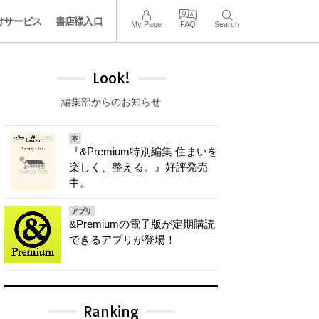
けサービス
書店様入口
My Page
FAQ
Search
Look!
編集部からのお知らせ
本
『&Premium特別編集 住まいを
楽しく、整える。』好評発売
中。
アプリ
&Premiumの電子版が定期購読
できるアプリが登場！
Ranking