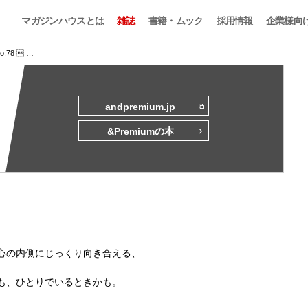
マガジンハウスとは
雑誌
書籍・ムック
採用情報
企業様向
No.78  …
andpremium.jp
&Premiumの本
心の内側にじっくり向き合える、
も、ひとりでいるときかも。