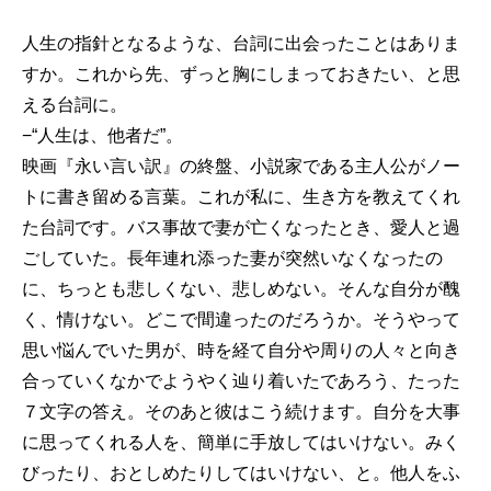
人生の指針となるような、台詞に出会ったことはありま
すか。これから先、ずっと胸にしまっておきたい、と思
える台詞に。
−“人生は、他者だ”。
映画『永い言い訳』の終盤、小説家である主人公がノー
トに書き留める言葉。これが私に、生き方を教えてくれ
た台詞です。バス事故で妻が亡くなったとき、愛人と過
ごしていた。長年連れ添った妻が突然いなくなったの
に、ちっとも悲しくない、悲しめない。そんな自分が醜
く、情けない。どこで間違ったのだろうか。そうやって
思い悩んでいた男が、時を経て自分や周りの人々と向き
合っていくなかでようやく辿り着いたであろう、たった
７文字の答え。そのあと彼はこう続けます。自分を大事
に思ってくれる人を、簡単に手放してはいけない。みく
びったり、おとしめたりしてはいけない、と。他人をふ