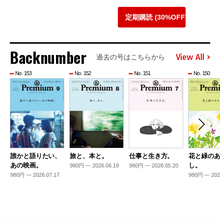
定期購読 (30%OFF)
Backnumber
View All
過去の号はこちらから
No. 153
No. 152
No. 151
No. 150
誰かと語りたい、
旅と、本と。
仕事と生き方。
花と緑の
あの映画。
し。
980円 — 2026.06.19
980円 — 2026.05.20
980円 — 2026.07.17
980円 — 202