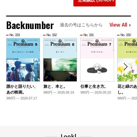
定期購読 (30%OFF)
Backnumber
View All
過去の号はこちらから
No. 153
No. 152
No. 151
No. 150
誰かと語りたい、
旅と、本と。
仕事と生き方。
花と緑の
あの映画。
し。
980円 — 2026.06.19
980円 — 2026.05.20
980円 — 2026.07.17
980円 — 202
Look!