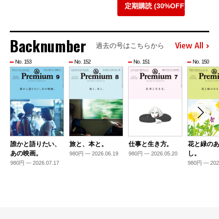
定期購読 (30%OFF)
Backnumber
View All
過去の号はこちらから
No. 153
No. 152
No. 151
No. 150
誰かと語りたい、
旅と、本と。
仕事と生き方。
花と緑の
あの映画。
し。
980円 — 2026.06.19
980円 — 2026.05.20
980円 — 2026.07.17
980円 — 202