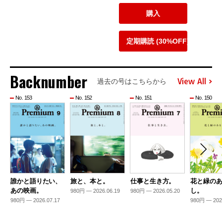
購入
定期購読 (30%OFF)
Backnumber
View All
過去の号はこちらから
No. 153
No. 152
No. 151
No. 150
誰かと語りたい、
旅と、本と。
仕事と生き方。
花と緑の
あの映画。
し。
980円 — 2026.06.19
980円 — 2026.05.20
980円 — 2026.07.17
980円 — 202