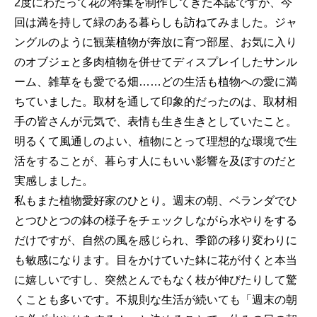
2度にわたって花の特集を制作してきた本誌ですが、今
回は満を持して緑のある暮らしも訪ねてみました。ジャ
ングルのように観葉植物が奔放に育つ部屋、お気に入り
のオブジェと多肉植物を併せてディスプレイしたサンル
ーム、雑草をも愛でる畑……どの生活も植物への愛に満
ちていました。取材を通して印象的だったのは、取材相
手の皆さんが元気で、表情も生き生きとしていたこと。
明るくて風通しのよい、植物にとって理想的な環境で生
活をすることが、暮らす人にもいい影響を及ぼすのだと
実感しました。
私もまた植物愛好家のひとり。週末の朝、ベランダでひ
とつひとつの鉢の様子をチェックしながら水やりをする
だけですが、自然の風を感じられ、季節の移り変わりに
も敏感になります。目をかけていた鉢に花が付くと本当
に嬉しいですし、突然とんでもなく枝が伸びたりして驚
くことも多いです。不規則な生活が続いても「週末の朝