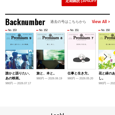
定期購読 (30%OFF)
Backnumber
View All
過去の号はこちらから
No. 153
No. 152
No. 151
No. 150
誰かと語りたい、
旅と、本と。
仕事と生き方。
花と緑の
あの映画。
し。
980円 — 2026.06.19
980円 — 2026.05.20
980円 — 2026.07.17
980円 — 202