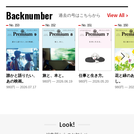
Backnumber
View All
過去の号はこちらから
No. 153
No. 152
No. 151
No. 150
誰かと語りたい、
旅と、本と。
仕事と生き方。
花と緑の
あの映画。
し。
980円 — 2026.06.19
980円 — 2026.05.20
980円 — 2026.07.17
980円 — 202
Look!