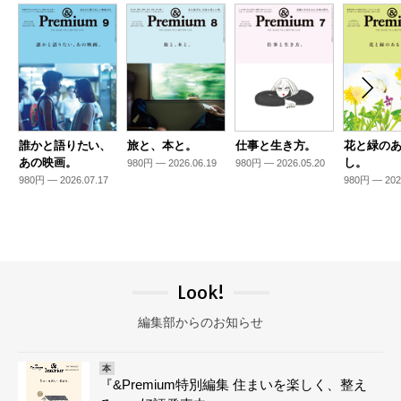
誰かと語りたい、
旅と、本と。
仕事と生き方。
花と緑の
あの映画。
し。
980円 — 2026.06.19
980円 — 2026.05.20
980円 — 2026.07.17
980円 — 202
Look!
編集部からのお知らせ
本
『&Premium特別編集 住まいを楽しく、整え