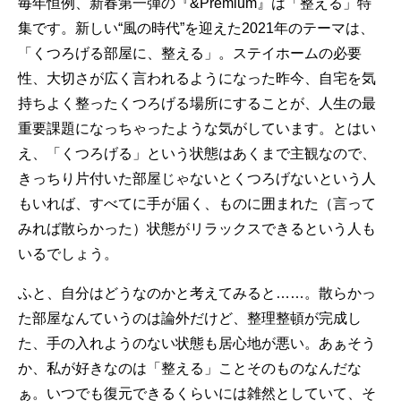
毎年恒例、新春第一弾の『&Premium』は「整える」特
集です。新しい“風の時代”を迎えた2021年のテーマは、
「くつろげる部屋に、整える」。ステイホームの必要
性、大切さが広く言われるようになった昨今、自宅を気
持ちよく整ったくつろげる場所にすることが、人生の最
重要課題になっちゃったような気がしています。とはい
え、「くつろげる」という状態はあくまで主観なので、
きっちり片付いた部屋じゃないとくつろげないという人
もいれば、すべてに手が届く、ものに囲まれた（言って
みれば散らかった）状態がリラックスできるという人も
いるでしょう。
ふと、自分はどうなのかと考えてみると……。散らかっ
た部屋なんていうのは論外だけど、整理整頓が完成し
た、手の入れようのない状態も居心地が悪い。あぁそう
か、私が好きなのは「整える」ことそのものなんだな
ぁ。いつでも復元できるくらいには雑然としていて、そ