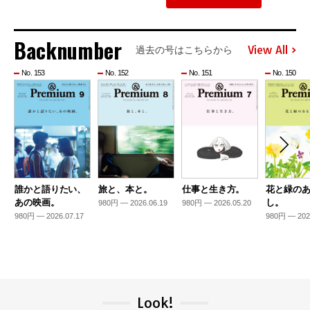
Backnumber
View All
過去の号はこちらから
No. 153
No. 152
No. 151
No. 150
誰かと語りたい、
旅と、本と。
仕事と生き方。
花と緑の
あの映画。
し。
980円 — 2026.06.19
980円 — 2026.05.20
980円 — 2026.07.17
980円 — 202
Look!