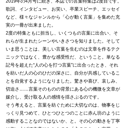
2019年の4月号に続き、本誌での言葉特集は2度目です。
歌詞、インタビュー、お笑い、卒業スピーチ、エッセイ
など、様々なジャンルから「心が動く言葉」を集めた充
実の一冊が出来ました。
2度の特集ともに担当し、いくつもの言葉に出合い、そ
れらが生まれたシーンやいきさつを知りました。そして
いま思うことは、美しい言葉を生むのは文章を作るテク
ニックではなく、豊かな感受性だ、ということ。単なる
記号を超えた“人の心を打つ言葉”に出合ったとき、それ
を紡いだ人の心のひだの深さに、自分が共感しているこ
とを自覚するようになりました。驚きや喜び、哀しみ、
切迫さ……言葉そのものの背景にある心の機微を文章が
媒介し、受け取る人の感情を揺さぶるのです。
そう考えると、言葉を紡ぐために大切なのは、物事をじ
っくり見つめて、ひとつひとつのことに赤ん坊のように
感動することなのではないか、と。その心の動きを丁寧