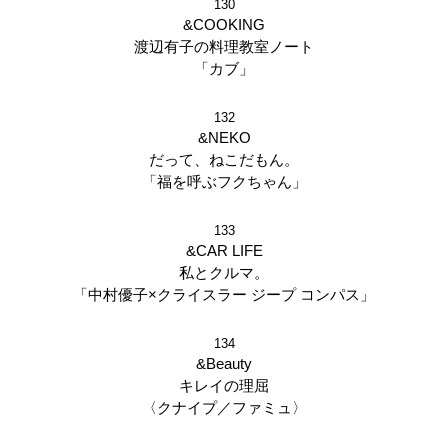
130
&COOKING
渡辺有子の料理教室ノート
「カブ」
132
&NEKO
だって、ねこだもん。
「福を呼ぶフクちゃん」
133
&CAR LIFE
私とクルマ。
「中村優子×クライスラー ジープ コンパス」
134
&Beauty
キレイの理屈
〈クナイプ／ファミュ〉