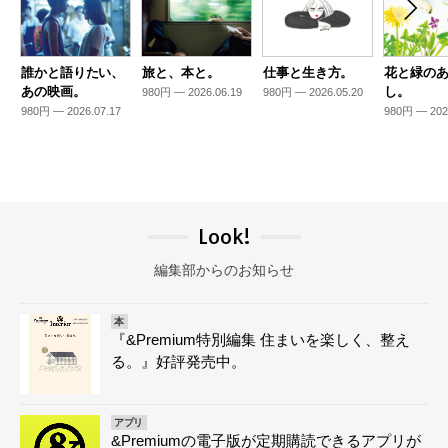
誰かと語りたい、
旅と、本と。
仕事と生き方。
花と緑の
あの映画。
し。
980円 — 2026.06.19
980円 — 2026.05.20
980円 — 2026.07.17
980円 — 202
Look!
編集部からのお知らせ
本
『&Premium特別編集 住まいを楽しく、整え
る。』好評発売中。
アプリ
&Premiumの電子版が定期購読できるアプリが