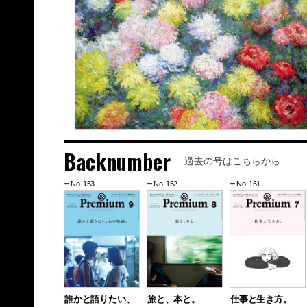
Backnumber
過去の号はこちらから
No. 153
No. 152
No. 151
誰かと語りたい、
旅と、本と。
仕事と生き方。