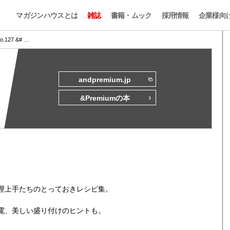
マガジンハウスとは
雑誌
書籍・ムック
採用情報
企業様向
No.127 &# …
andpremium.jp
&Premiumの本
理上手たちのとっておきレシピ集。
電、美しい盛り付けのヒントも。