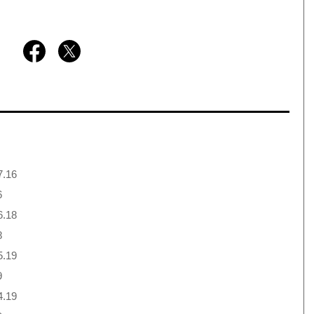
7.16
6
6.18
8
5.19
9
4.19