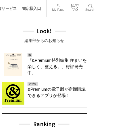
けサービス
書店様入口
My Page
FAQ
Search
Look!
編集部からのお知らせ
本
『&Premium特別編集 住まいを
楽しく、整える。』好評発売
中。
アプリ
&Premiumの電子版が定期購読
できるアプリが登場！
Ranking