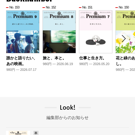
No. 153
No. 152
No. 151
No. 150
誰かと語りたい、
旅と、本と。
仕事と生き方。
花と緑の
あの映画。
し。
980円 — 2026.06.19
980円 — 2026.05.20
980円 — 2026.07.17
980円 — 202
Look!
編集部からのお知らせ
本