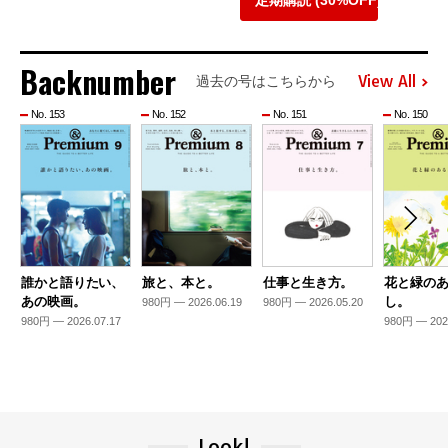
定期購読 (30%OFF)
Backnumber
View All
過去の号はこちらから
No. 153
No. 152
No. 151
No. 150
誰かと語りたい、
旅と、本と。
仕事と生き方。
花と緑の
あの映画。
し。
980円 — 2026.06.19
980円 — 2026.05.20
980円 — 2026.07.17
980円 — 202
Look!