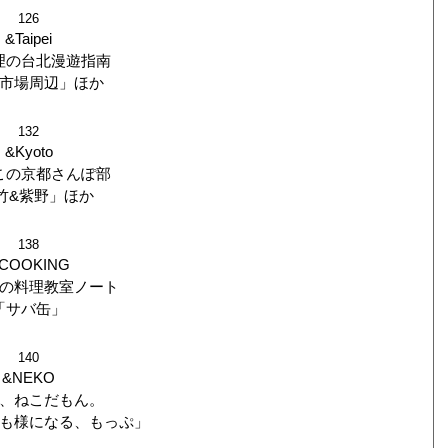
126
&Taipei
理の台北漫遊指南
市場周辺」ほか
132
&Kyoto
この京都さんぽ部
竹&紫野」ほか
138
COOKING
の料理教室ノート
「サバ缶」
140
&NEKO
、ねこだもん。
も様になる、もっぷ」