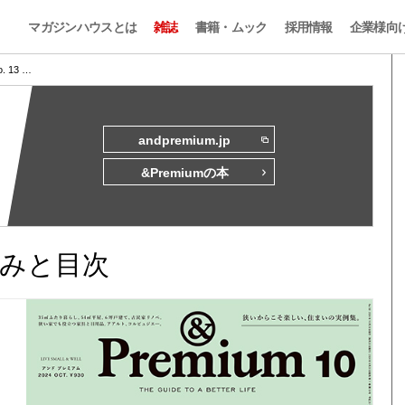
マガジンハウスとは
雑誌
書籍・ムック
採用情報
企業様向
o. 13 …
andpremium.jp
&Premiumの本
試し読みと目次