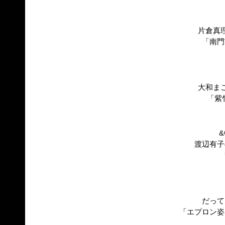
片倉真
「南門
大和ま
「紫
&
渡辺有子
だって
「エプロン姿