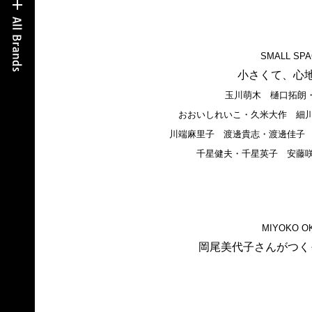
SMALL SPA
小さくて、心
玉川萌木 樋口拓朗・
おおいしれいこ・久米大作 細
川端麻里子 渡邊貴志・渡邊佳子
千星健夫・千星英子 安藤
MIYOKO O
岡尾美代子さんがつく