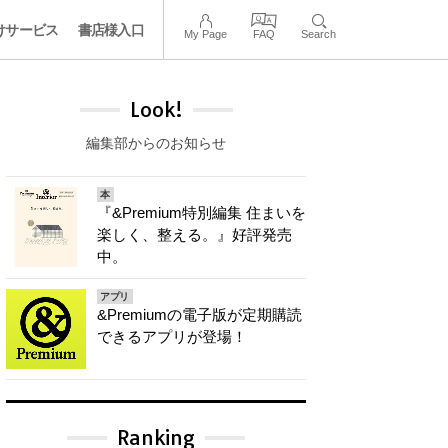
けサービス
書店様入口
My Page
FAQ
Search
Look!
編集部からのお知らせ
本
『&Premium特別編集 住まいを
楽しく、整える。』好評発売
中。
アプリ
&Premiumの電子版が定期購読
できるアプリが登場！
Ranking