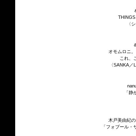
THINGS 
〈シ
オモムロニ。
これ、
〈SANKA
nan
「静
木戸美由紀の
「フォブール・