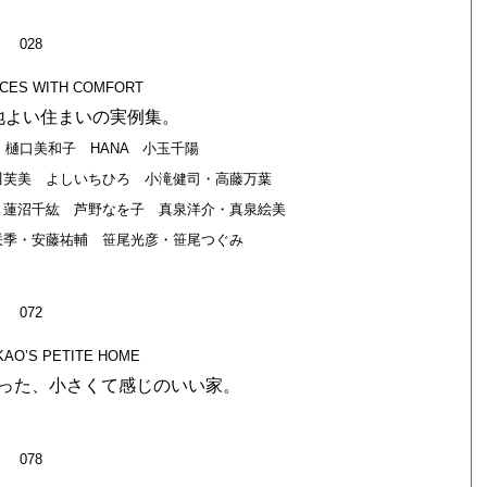
028
CES WITH COMFORT
地よい住まいの実例集。
樋口美和子 HANA 小玉千陽
川芙美 よしいちひろ 小滝健司・高藤万葉
 蓮沼千紘 芦野なを子 真泉洋介・真泉絵美
咲季・安藤祐輔 笹尾光彦・笹尾つぐみ
072
KAO’S PETITE HOME
った、小さくて感じのいい家。
078