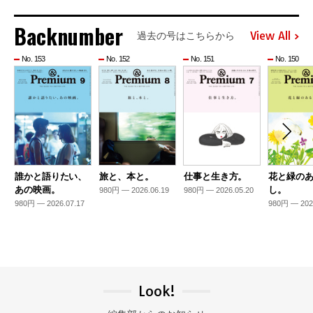
Backnumber
View All
過去の号はこちらから
No. 153
No. 152
No. 151
No. 150
誰かと語りたい、
旅と、本と。
仕事と生き方。
花と緑の
あの映画。
し。
980円 — 2026.06.19
980円 — 2026.05.20
980円 — 2026.07.17
980円 — 202
Look!