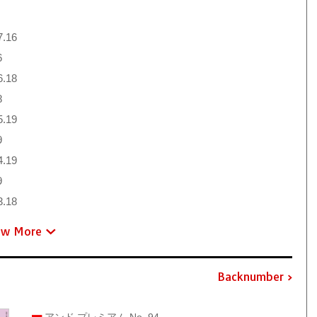
7.16
6
6.18
8
5.19
9
4.19
9
3.18
ew More
Backnumber
アンド プレミアム No. 94