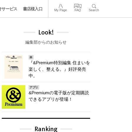
けサービス
書店様入口
My Page
FAQ
Search
Look!
編集部からのお知らせ
本
『&Premium特別編集 住まいを
楽しく、整える。』好評発売
中。
アプリ
&Premiumの電子版が定期購読
できるアプリが登場！
Ranking