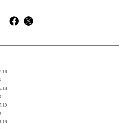
7.16
6
6.18
8
5.19
9
4.19