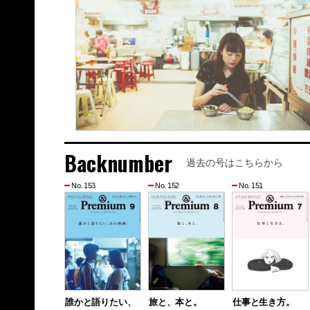
Backnumber
過去の号はこちらから
No. 153
No. 152
No. 151
誰かと語りたい、
旅と、本と。
仕事と生き方。