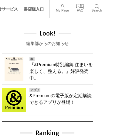
けサービス
書店様入口
My Page
FAQ
Search
Look!
編集部からのお知らせ
本
『&Premium特別編集 住まいを
楽しく、整える。』好評発売
中。
アプリ
&Premiumの電子版が定期購読
できるアプリが登場！
Ranking