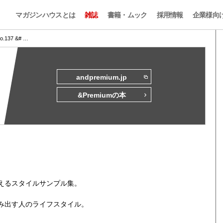
マガジンハウスとは
雑誌
書籍・ムック
採用情報
企業様向
No.137 &# …
andpremium.jp
&Premiumの本
えるスタイルサンプル集。
み出す人のライフスタイル。