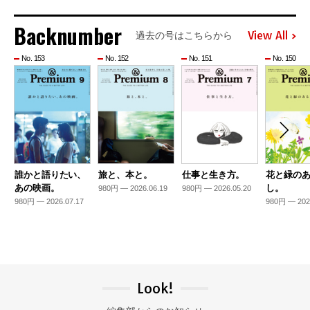
Backnumber
View All
過去の号はこちらから
No. 153
No. 152
No. 151
No. 150
誰かと語りたい、
旅と、本と。
仕事と生き方。
花と緑の
あの映画。
し。
980円 — 2026.06.19
980円 — 2026.05.20
980円 — 2026.07.17
980円 — 202
Look!